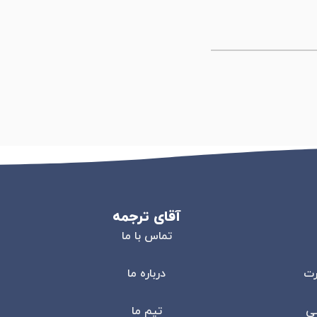
آقای ترجمه
تماس با ما
رت
درباره ما
سی
تیم ما